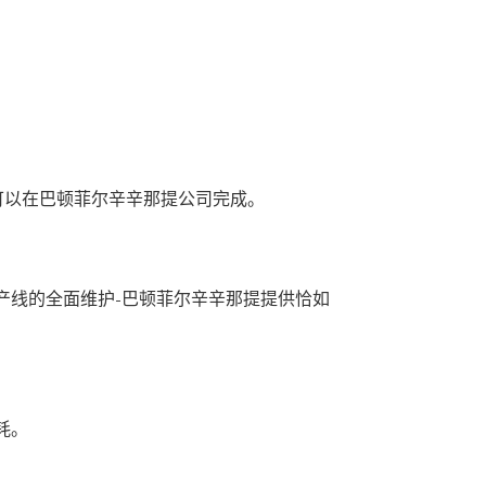
。
可以在巴顿菲尔辛辛那提公司完成。
产线的全面维护-巴顿菲尔辛辛那提提供恰如
耗。