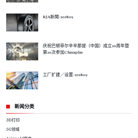
RJA新聞-201809
庆祝巴顿菲尔辛辛那提（中国）成立20周年暨
第20次参加Chinaplas
工厂扩建／设置-201809
新闻分类
3D打印
5G领域