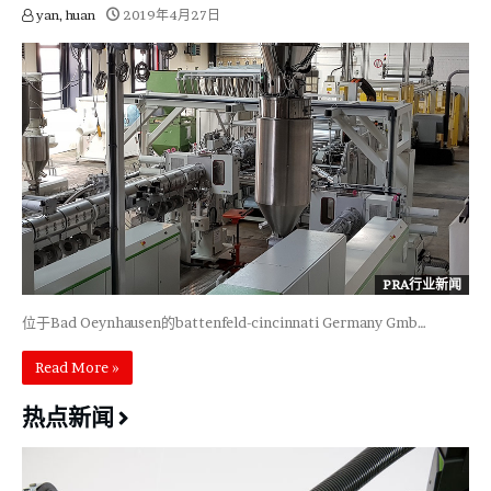
yan, huan
2019年4月27日
PRA行业新闻
位于Bad Oeynhausen的battenfeld-cincinnati Germany Gmb…
Read More »
热点新闻