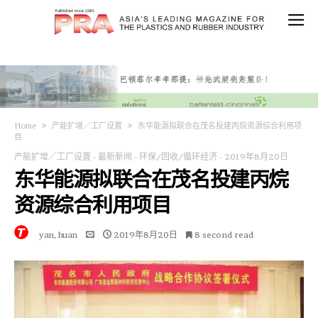
Home
产能扩增／工厂设置
东华能源拟联合在茂名投建丙烷资源综合利用项
目
产能扩增／工厂设置
-
最新新闻
-
环保/回收/循环经济
-
2019年8月20日
东华能源拟联合在茂名投建丙烷
资源综合利用项目
yan, huan
2019年8月20日
8 second read