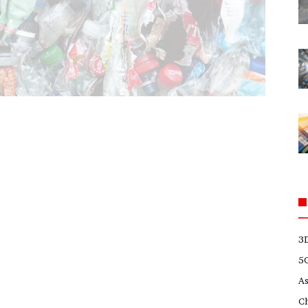
3
5
A
C