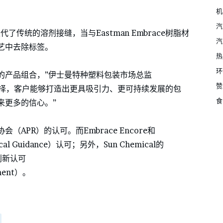
机
汽
黏剂取代了传统的溶剂接缝，当与Eastman Embrace树脂材
汽
艺中去除标签。
热
环
创新的产品组合，”伊士曼特种塑料包装市场总监
赞
可回收选择，客户能够打造出更具吸引力、更可持续发展的包
食
来更多的信心。”
APR）的认可。而Embrace Encore和
cal Guidance）认可；另外，Sun Chemical的
创新认可
gment）。