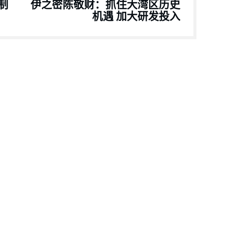
制
伊之密陈敬财：抓住大湾区历史
机遇 加大研发投入