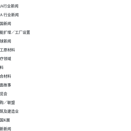
RA行业新闻
JA 行业新闻
国新闻
能扩增／工厂设置
球新闻
工原材料
疗领域
料
合材料
面故事
览会
购／联盟
筑及建造业
国K展
新新闻