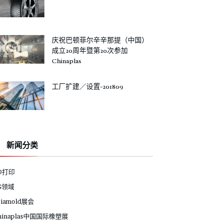
庆祝巴顿菲尔辛辛那提（中国）
成立20周年暨第20次参加
Chinaplas
工厂扩建／设置-201809
新闻分类
D打印
G领域
siamold展会
hinaplas中国国际橡塑展