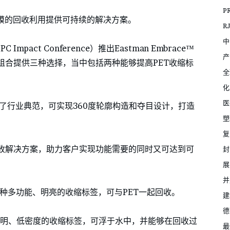
P
薄膜的回收利用提供可持续的解决方案。
R
中
act Conference）推出Eastman Embrace™
产
组合提供三种选择，当中包括两种能够提高PET收缩标
全
化
医
立了行业典范，可实现360度轮廓构造和夺目设计，打造
塑
复
收解决方案，助力客户实现功能需要的同时又可达到可
封
展
并
™共聚酯是一种多功能、明亮的收缩标签，可与PET一起回收。
建
德
共聚酯是不透明、低密度的收缩标签，可浮于水中，并能够在回收过
最