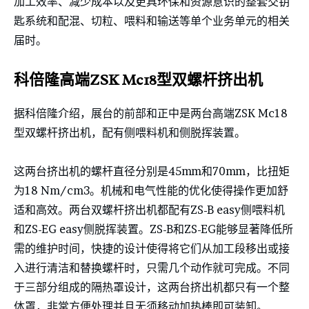
加工效率、减少成本以及更具环保和资源意识的整套交钥
匙系统和配混、切粒、喂料和输送等单个业务单元的相关
届时。
科倍隆高端ZSK Mc18型双螺杆挤出机
据科倍隆介绍，展台的前部和正中是两台高端ZSK Mc18
型双螺杆挤出机，配有侧喂料机和侧脱挥装置。
这两台挤出机的螺杆直径分别是45mm和70mm，比扭矩
为18 Nm/cm3。机械和电气性能的优化使得操作更加舒
适和高效。两台双螺杆挤出机都配有ZS-B easy侧喂料机
和ZS-EG easy侧脱挥装置。ZS-B和ZS-EG能够显著降低所
需的维护时间，快捷的设计使得将它们从加工段移出或接
入进行清洁和替换螺杆时，只需几个动作就可完成。不同
于三部分组成的隔热罩设计，这两台挤出机都只有一个整
体罩，非常方便处理并且无须移动加热棒即可装卸。