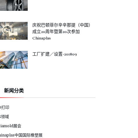
庆祝巴顿菲尔辛辛那提（中国）
成立20周年暨第20次参加
Chinaplas
工厂扩建／设置-201809
新闻分类
D打印
G领域
siamold展会
hinaplas中国国际橡塑展