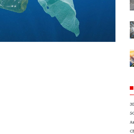
3
5
A
C