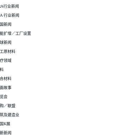
RA行业新闻
JA 行业新闻
国新闻
能扩增／工厂设置
球新闻
工原材料
疗领域
料
合材料
面故事
览会
购／联盟
筑及建造业
国K展
新新闻