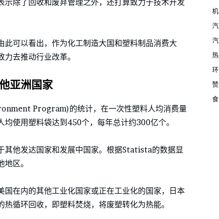
表示除了回收和废弃管理之外，还打算致力于技术开发
机
汽
汽
由此可以看出，作为化工制造大国和塑料制品消费大
热
致力去推动行业改革。
环
他亚洲国家
赞
食
vironment Program)的统计，在一次性塑料人均消费量
均使用塑料袋达到450个，每年总计约300亿个。
他发达国家和发展中国家。根据Statista的数据显
他地区。
美国在内的其他工业化国家或正在工业化的国家，日本
性的热循环回收，即塑料焚烧，将废塑转化为热能。