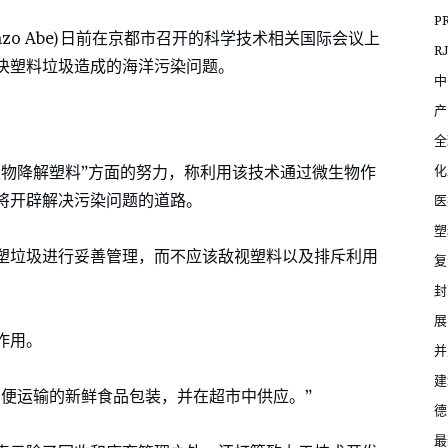
P
zo Abe)日前在京都市召开的科学技术相关国际会议上
R
决塑料垃圾造成的海洋污染问题。
中
产
全
化
生物降解塑料”方面的努力，称利用该技术通过微生物作
将开辟解决污染问题的道路。
医
塑
塑垃圾进行妥善管理，而不应该敌视塑料以及排斥利用
复
封
展
作用。
并
建
方便运输的新鲜食品包装，并在超市中供应。”
德
最