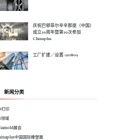
庆祝巴顿菲尔辛辛那提（中国）
成立20周年暨第20次参加
Chinaplas
工厂扩建／设置-201809
新闻分类
D打印
G领域
siamold展会
hinaplas中国国际橡塑展