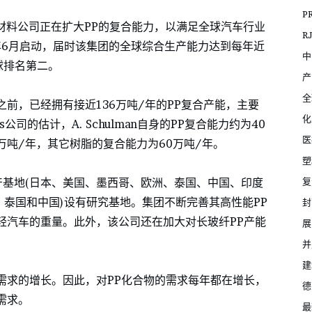
P
复合材料公司正在扩大PP的复合能力，以满足全球汽车行业
R
年6月启动，届时该集团的全球综合生产能力达到每年近
中
居全球排名第二。
产
全
hulman之前，已经拥有接近136万吨/年的PP复合产能，主要
化
ns公司的估计，A. Schulman自身的PP复合能力约为40
医
万吨/年，其它树脂的复合能力为60万吨/年。
塑
复
产基地(日本、美国、墨西哥、欧洲、泰国、中国、印度
、泰国和中国)设有研究基地。集团不断完善其高性能PP
封
轻汽车的重量。此外，该公司还在加大对长玻纤PP产能
展
并
建
需求的增长。因此，对PP化合物的需求每年都在增长，
德
需求。
最