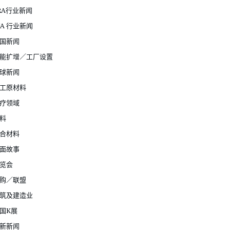
RA行业新闻
JA 行业新闻
国新闻
能扩增／工厂设置
球新闻
工原材料
疗领域
料
合材料
面故事
览会
购／联盟
筑及建造业
国K展
新新闻