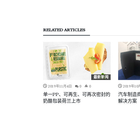
RELATED ARTICLES
复合材料
最新新闻
0
0
2019年11月4日
0
0
2019年10
来?这批纯PP或
单一PP、可再生、可再次密封的
汽车制造
抢先上市
奶酪包装荷兰上市
解决方案