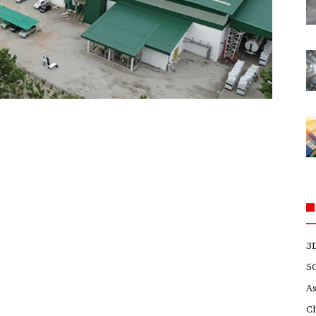
3
5
A
C