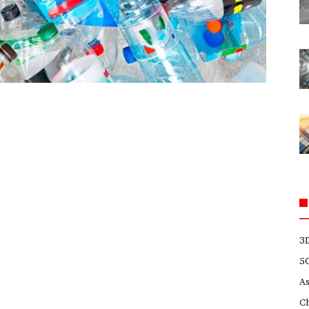
3
5
A
C