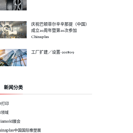
庆祝巴顿菲尔辛辛那提（中国）
成立20周年暨第20次参加
Chinaplas
工厂扩建／设置-201809
新闻分类
D打印
G领域
siamold展会
hinaplas中国国际橡塑展