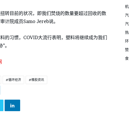
机
须扭转目前的状况，即我们焚烧的数量要超过回收的数
汽
院成员Samo Jereb说。
汽
热
料的习惯，COVID大流行表明，塑料将继续成为我们
环
胁”。
赞
食
网
循环经济
橡胶资讯