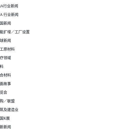
RA行业新闻
JA 行业新闻
国新闻
能扩增／工厂设置
球新闻
工原材料
疗领域
料
合材料
面故事
览会
购／联盟
筑及建造业
国K展
新新闻