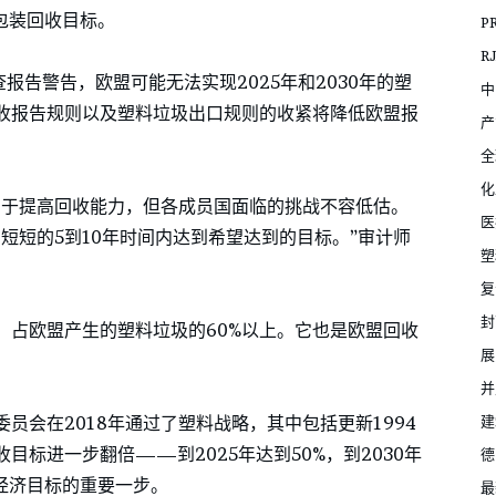
料包装回收目标。
P
R
查报告警告，欧盟可能无法实现2025年和2030年的塑
中
收报告规则以及塑料垃圾出口规则的收紧将降低欧盟报
产
全
化
助于提高回收能力，但各成员国面临的挑战不容低估。
医
短短的5到10年时间内达到希望达到的目标。”审计师
塑
复
封
，占欧盟产生的塑料垃圾的60%以上。它也是欧盟回收
展
并
建
员会在2018年通过了塑料战略，其中包括更新1994
标进一步翻倍——到2025年达到50%，到2030年
德
经济目标的重要一步。
最