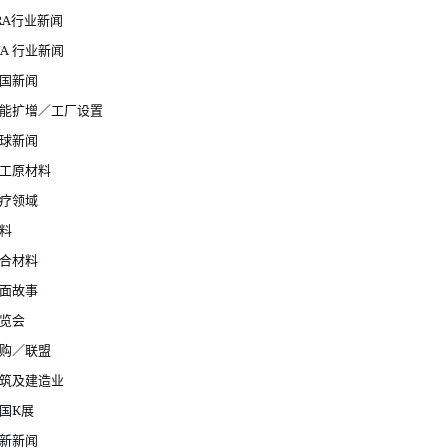
RA行业新闻
JA 行业新闻
国新闻
能扩增／工厂设置
球新闻
工原材料
疗领域
料
合材料
面故事
览会
购／联盟
筑及建造业
国K展
新新闻