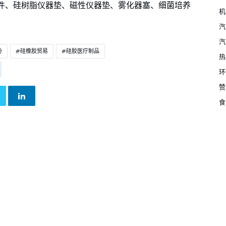
件、硅树脂仪器垫、磁性仪器垫、雾化器塞、细菌培养
机
汽
汽
份
硅橡胶贸易
硅胶医疗制品
热
环
赞
食