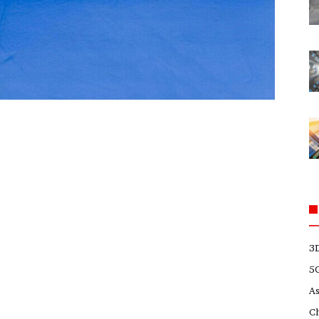
3
5
A
C