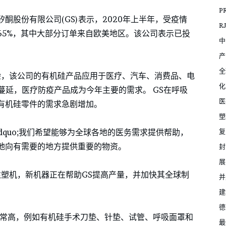
P
酮股份有限公司(GS)表示，2020年上半年，受疫情
R
65%，其中大部分订单来自欧美地区。该公司表示已投
中
产
全
验，该公司的有机硅产品应用于医疗、汽车、消费品、电
化
蔓延，医疗防疫产品成为今年主要的需求。 GS在呼吸
医
有机硅零件的需求急剧增加。
塑
复
：&ldquo;我们希望能够为全球各地的医务需求提供帮助，
地向有需要的地方提供重要的物资。
封
展
)注塑机，新机器正在帮助GS提高产量，并加快其全球制
并
建
德
非常高，例如有机硅手术刀垫、针垫、试管、呼吸面罩和
最