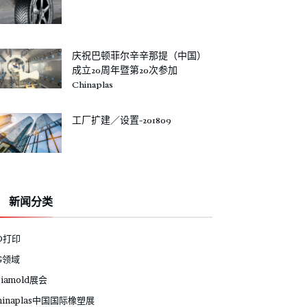
庆祝巴顿菲尔辛辛那提（中国）
成立20周年暨第20次参加
Chinaplas
工厂扩建／设置-201809
新闻分类
D打印
G领域
siamold展会
hinaplas中国国际橡塑展