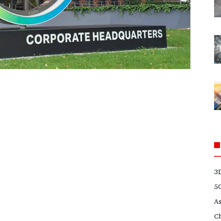
3
5
A
C