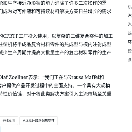
能和生产接近净形状的能力消除了许多二次操作的需
机
们成为对可伸缩和可持续材料解决方案日益增长的需求
汽
汽
热
CFRTP工厂投入使用，以复杂的三维复合零件的加工
环
注塑机将半成品复合材料零件的热成型与模内注射成型
赞
减少生产周期并提高大批量生产的复合材料零件的生产
食
oellner表示：“我们正在与Krauss Maffei和
为客户提供产品开发过程中的全面支持。一个具有大规模
持性价值链，对于将此类解决方案引入主流市场至关重
科思创
连续纤维增强热塑性