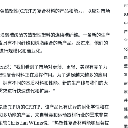
P
维增强热塑性(CFRTP)复合材料的产品和能力，以应对市场
R
中
产
于浸渍聚碳酸酯等热塑性塑料的连续碳纤维。一条新的生产
全
发具有不同纤维和树脂组合的新产品。反过来，他们的
化
地点进行规模化和商业化。
医
塑
elsen说：“我们看到了市场对更薄、更轻、美观有竞争力
复
塑性复合材料正在发挥作用。为了满足越来越多的应用
，拥有不同的基质材料和性能。新的生产线与我们的大
封
需求进行快速迭代和扩展。”
展
并
(TPU)的CFRTP，该产品具有优异的耐化学性和在
建
和多功能的产品，来自鞋类和运动器材行业的需求非常
德
hristian Wilms说：“热塑性复合材料能够显著提
最