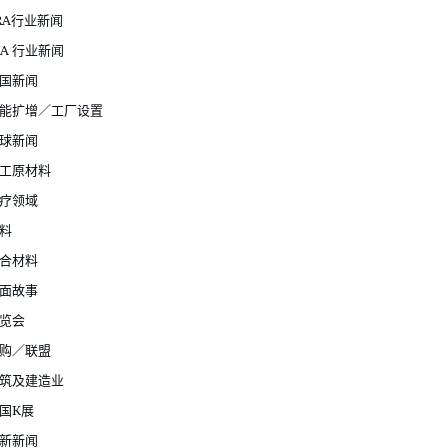
RA行业新闻
JA 行业新闻
国新闻
能扩增／工厂设置
球新闻
工原材料
疗领域
料
合材料
面故事
览会
购／联盟
筑及建造业
国K展
新新闻