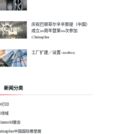
庆祝巴顿菲尔辛辛那提（中国）
成立20周年暨第20次参加
Chinaplas
工厂扩建／设置-201809
新闻分类
D打印
G领域
siamold展会
hinaplas中国国际橡塑展