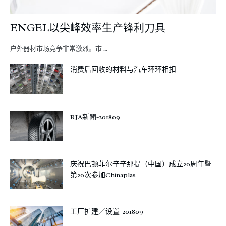
ENGEL以尖峰效率生产锋利刀具
户外器材市场竞争非常激烈。市 …
消费后回收的材料与汽车环环相扣
RJA新聞-201809
庆祝巴顿菲尔辛辛那提（中国）成立20周年暨
第20次参加Chinaplas
工厂扩建／设置-201809