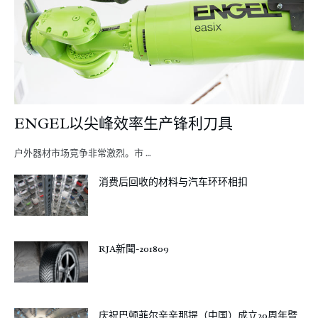
ENGEL以尖峰效率生产锋利刀具
户外器材市场竞争非常激烈。市 …
消费后回收的材料与汽车环环相扣
RJA新聞-201809
庆祝巴顿菲尔辛辛那提（中国）成立20周年暨