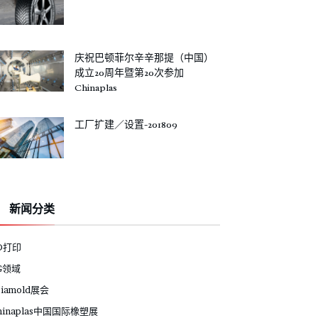
庆祝巴顿菲尔辛辛那提（中国）
成立20周年暨第20次参加
Chinaplas
工厂扩建／设置-201809
新闻分类
D打印
G领域
siamold展会
hinaplas中国国际橡塑展