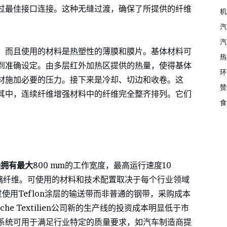
过最佳接口连接。这种无缝过渡，确保了所提供的纤维
机
汽
汽
，而且使用的材料是热塑性的薄膜和膜片。基体材料可
热
到准确设定。由多层红外加热区提供的热量，使得基体
环
材施加必要的压力。接下来是冷却、切边和收卷。这
赞
其中，连续纤维增强材料中的纤维完全整齐排列。它们
食
。
线拥有最大
800 mm的工作宽度，最高运行速度10
x的玻璃纤维。可使用的材料和技术配置取决于每个行业领域
使用Teflon涂层的输送带而非普通的钢带，采购成本
ische Textilien公司新的生产线的投资成本明显低于市
系统可用于满足行业特定的质量要求，如汽车制造商提