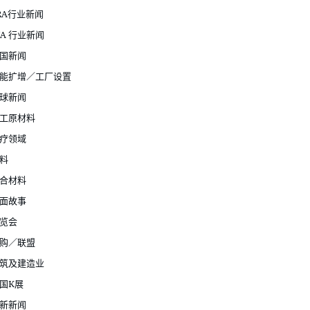
RA行业新闻
JA 行业新闻
国新闻
能扩增／工厂设置
球新闻
工原材料
疗领域
料
合材料
面故事
览会
购／联盟
筑及建造业
国K展
新新闻