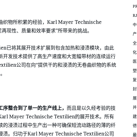
P
R
累的经验，Karl Mayer Technische
中
本满足再现性、质量和效率要求”所带来的挑战。
产
全
 Textilien已将其展开技术扩展到包含加热和浸渍模块，由此
化
新开发技术提供了高生产速度和大宽幅带材的连续运行
医
he Textilien公司在向“提供干的和浸渍的无卷曲织物的系统
塑
步。
复
封
展
并
工序整合到了单一的生产线上
，
而且是以久经考验的技
yer Technische Textilien的展开技术。所有
建
续的浸渍过程中生产出一种可确保短流动路径的薄的纤
德
arl Mayer Technische Textilien公司
最