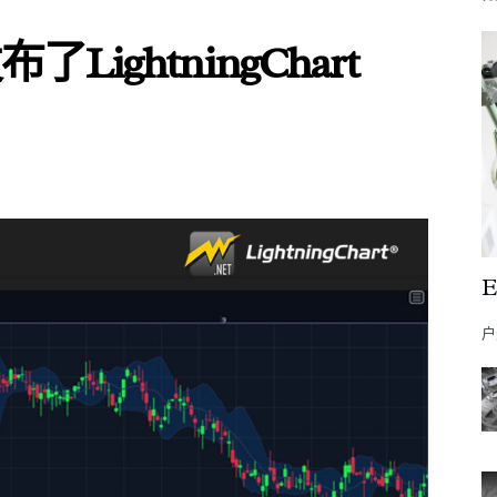
了LightningChart
户