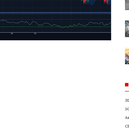
3
5
A
C