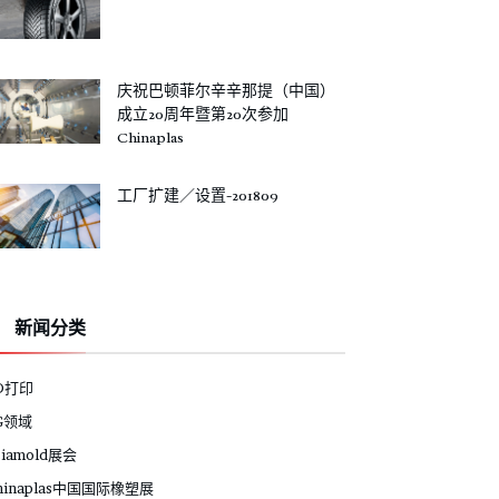
庆祝巴顿菲尔辛辛那提（中国）
成立20周年暨第20次参加
Chinaplas
工厂扩建／设置-201809
新闻分类
D打印
G领域
siamold展会
hinaplas中国国际橡塑展