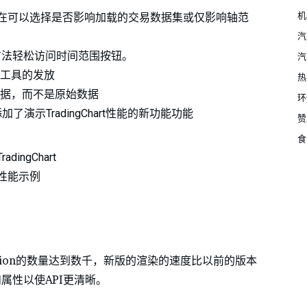
机
 用户现在可以选择是否影响加载的交易数据集或仅影响轴范
汽
s（）-方法轻松访问时间范围按钮。
汽
工具的发放
热
据，而不是原始数据
环
cation 添加了演示TradingChart性能的新功能功能
赞
食
TradingChart
性能示例
Collection的数量达到数千，新版的渲染的速度比以前的版本
属性以使API更清晰。