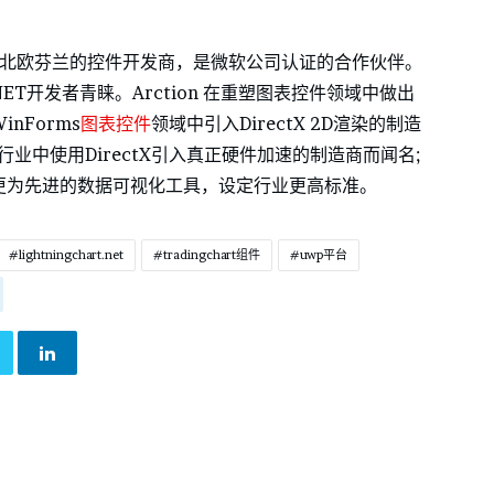
一家坐落于北欧芬兰的控件开发商，是微软公司认证的合作伙伴。
受.NET开发者青睐。Arction 在重塑图表控件领域中做出
inForms
图表控件
领域中引入DirectX 2D渲染的制造
图行业中使用DirectX引入真正硬件加速的制造商而闻名;
能和更为先进的数据可视化工具，设定行业更高标准。
lightningchart.net
tradingchart组件
uwp平台