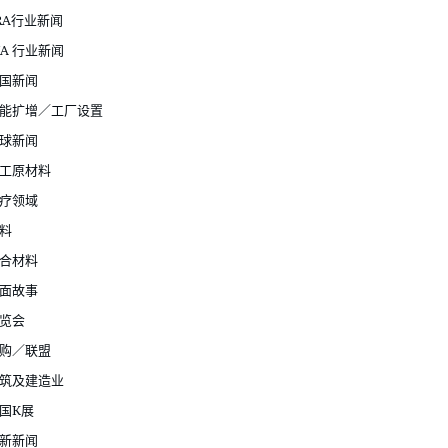
RA行业新闻
JA 行业新闻
国新闻
能扩增／工厂设置
球新闻
工原材料
疗领域
料
合材料
面故事
览会
购／联盟
筑及建造业
国K展
新新闻