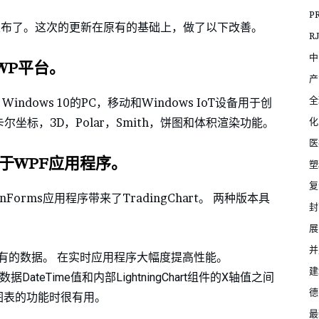
P
0 上周刚刚发布了。这次的更新在原有的基础上，做了以下改善。
R
中
WP平台。
产
全
 Windows 10的PC，移动和Windows IoT设备用于创
化
坐标，3D，Polar，Smith，饼图和体积渲染功能。
医
可用于WPF应用程序。
塑
复
也为WinForms应用程序带来了TradingChart。 两种版本具
封
展
并
到现有的数据。 在实时应用程序大幅度提高性能。
建
数据DateTime值和内部LightningChart组件的X轴值之间
德
内部图表的功能时很有用。
最