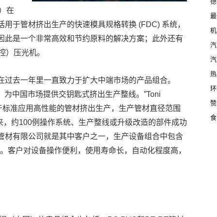
德
国）在
最
于管材挤出生产的快速模具规格转换 (FDC) 系统，
机
因此是一个非常高效和节约原料的解决方案；此外还有
汽
重触控）压光机。
汽
热
在过去一年里一直致力于扩大中端市场的产品组合。
环
，为中国市场提供交钥匙式挤出生产整线。”Toni
赞
合了用于标准应用高性能的管材挤出生产，生产管材直径范围
食
以来，约100例操作系统、生产整线或升级改造的部件成功
管材有限公司就是其中客户之一，生产设备组合中包含
000吨。客户对设备操作便利，使用寿命长，自动化程度高，