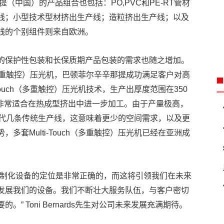
（中国）的产品组合也包括：PO,PVC和PE-RT管材
线；小型技术型材挤出生产线；造粒挤出生产线；以及
线的个别组件则来自欧洲。
的保护性包装和长保质期产品包装的需求也随之增加。
h（多重触控）压光机，巴顿菲尔辛辛那提成功满足客户对高
Touch（多重触控）压光机技术，生产出厚度范围在350
因而非常适合在热成型挤出中进一步加工。由于产量极高，
可以取代几条传统生产线，这意味着更少的空间需求，以及更
套Multi-Touch（多重触控）压光机已经在亚洲成
定制化设备的定位是非常正确的，而这将引领我们在未来
发展我们的设备。我们不断壮大服务队伍，与客户密切
 Toni Bernards先生对公司未来发展充满期待。