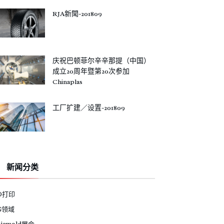
RJA新聞-201809
庆祝巴顿菲尔辛辛那提（中国）
成立20周年暨第20次参加
Chinaplas
工厂扩建／设置-201809
新闻分类
D打印
G领域
siamold展会