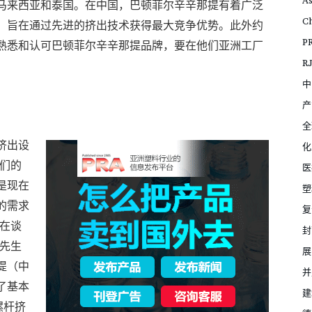
、马来西亚和泰国。在中国，巴顿菲尔辛辛那提有着广泛
C
业，旨在通过先进的挤出技术获得最大竞争优势。此外约
P
常熟悉和认可巴顿菲尔辛辛那提品牌，要在他们亚洲工厂
R
中
产
全
挤出设
化
们的
医
是现在
塑
的需求
复
在谈
封
y先生
展
提（中
并
了基本
建
螺杆挤