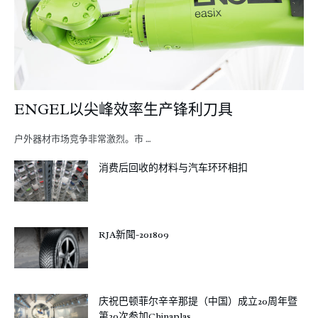
ENGEL以尖峰效率生产锋利刀具
户外器材市场竞争非常激烈。市 …
消费后回收的材料与汽车环环相扣
RJA新聞-201809
庆祝巴顿菲尔辛辛那提（中国）成立20周年暨
第20次参加Chinaplas