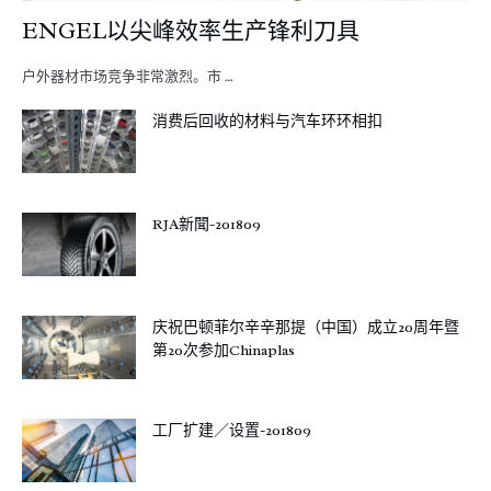
ENGEL以尖峰效率生产锋利刀具
户外器材市场竞争非常激烈。市 …
消费后回收的材料与汽车环环相扣
RJA新聞-201809
庆祝巴顿菲尔辛辛那提（中国）成立20周年暨
第20次参加Chinaplas
工厂扩建／设置-201809