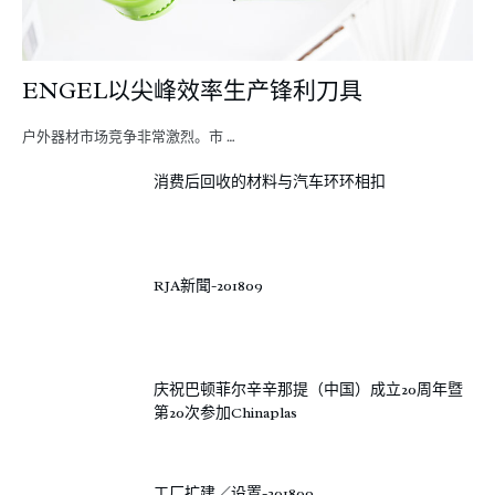
ENGEL以尖峰效率生产锋利刀具
户外器材市场竞争非常激烈。市 …
消费后回收的材料与汽车环环相扣
RJA新聞-201809
庆祝巴顿菲尔辛辛那提（中国）成立20周年暨
第20次参加Chinaplas
工厂扩建／设置-201809