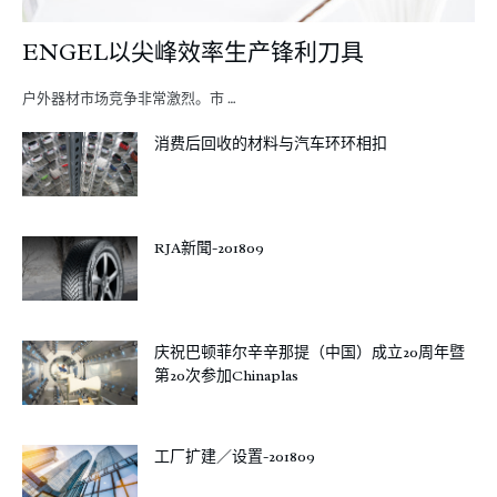
ENGEL以尖峰效率生产锋利刀具
户外器材市场竞争非常激烈。市 …
消费后回收的材料与汽车环环相扣
RJA新聞-201809
庆祝巴顿菲尔辛辛那提（中国）成立20周年暨
第20次参加Chinaplas
工厂扩建／设置-201809