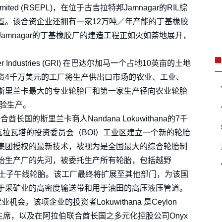
ate Limited (RSEPL)，在位于古吉拉特邦Jamnagar的RIL綜
置。该合资企业还拥有一家12万吨／年产能的丁基橡胶
amnagar的丁基橡胶厂的建造工程正如火如荼地展开，
 Industries (GRI) 在巴达尔加马一个占地10英亩的土地
资4千万美元的工厂将生产供出口市场的农业、工业、
斯里兰卡最大的专业轮胎厂和第一家生产径向农业轮胎
试验生产。
拉伯联合酋长国的斯里兰卡商人Nandana Lokuwithana的7千
瓦拉瓦塔的投资委员会（BOI）工业区建立一个新的轮胎
roup 集团授权的最新技术，被视为是全国最大的综合轮胎制
胎生产厂的先河，被委托生产所有轮胎，包括越野
巴士子午线轮胎。该工厂最终将扩展至其他部门，为该国
于采矿业的高密度输送带和用于油田的高压液压管道。
。该项企业的投资者Lokuwithana 是Ceylon
Lanka的主席，以及在阿拉伯联合酋长国之多元化控股公司Onyx