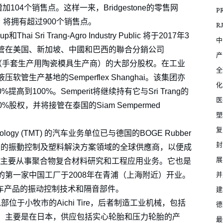
增加104个销售点。这样一来，Bridgestone的零售网
P
oute，将拥有超过900个销售点。
R
i Sri Trang-Agro Industry Public 将于2017年3
中
将接管在美国、新加坡、中國和巴西的聯合分銷公司
产
tech（手套生产用陶瓷模具生产商）的大部分股权。在工业
全
软管生产基地的Semperflex Shanghai。该集团亦
化
提高到100%。Semperit将继续持有它与Sri Trang的
医
 的50%股权，并将接管在泰国的Siam Sempermed
塑
复
Technology (TMT) 的汽车业务单位已与德国的BOGE Rubber
封
家汽車行業的振動控制及塑料解決方案領域的全球供應商，以便成
展
uzhou。TMT主要从事聚合物复合材料研究和工程应用业务。它也是
并
司。BOGE的第一家中国工厂于2008年在青浦（上海附近）开业。
汽车产品的振动控制技术和隔音部件。
建
在收购总部位于小牧市的Aichi Tire，后者制造工业机械，包括
德
，主要是在日本，供应包括实心轮胎和压力轮胎的产
最