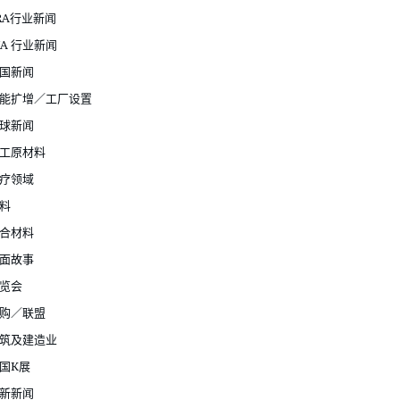
RA行业新闻
JA 行业新闻
国新闻
能扩增／工厂设置
球新闻
工原材料
疗领域
料
合材料
面故事
览会
购／联盟
筑及建造业
国K展
新新闻