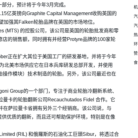
的一部分，预计将于今年3月完成。
机
 斥资2.15亿英镑向Graphite Capital Management收购英国的
汽
SRI希望加强其Falken轮胎品牌在英国的市场地位。
汽
e Services (MTS) 的控股公司，该公司是英国的轮胎批发商和零
热
店的销售额，同时拥有并经营Protyre品牌的100家轮
环
赞
 Rubber正在扩大其位于美国工厂的研发基地，并将于今年
食
，为北美市场供应它在日本兵库研发总部开发，并使用
级轮胎操作模块）技术制造的轮胎。另外，该公司最近也在
门。
s是Marangoni Group的一个部门，专注于商业轮胎冷翻新系统、
胎翻新公司Recauchutados Fidel 合作。它
并在萨拉曼卡省拥有另外三个经销商。该公司说，与
轮胎提供优质的翻新，而且还可帮助保护环境，特别是在像
s Limited (RIL) 和俄羅斯的石油化工巨頭Sibur，将透过合