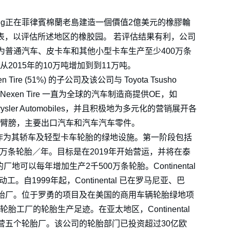
ineering正在菲律賓棉蘭老島建造一個價值2億美元的橡膠輪
的时间表，以评估所述地区的橡胶园。 若评估结果有利，公司
为普通汽车、皮卡车和其他小型卡车生产至少400万条
从2015年的10万吨增加到到11万吨。
 Tire (51%) 的子公司及该公司与 Toyota Tsusho
企业。Nexen Tire 一直为全球的汽车制造商提供OE，如
at Chrysler Automobiles，并且积极地为多元化的营销展开各
up的贸易臂膀，主要出口汽车和汽车汽车零件。
泰国罗勇作为其轿车及轻型卡车轮胎的绿地设施。第一阶段包括
00万条轮胎／年。目标是在2019年开始营运，并将在泰
地可以每年增加生产2千500万条轮胎。Continental
自1999年起，Continental 已在罗马尼亚、巴
胎厂。位于罗勇的项目及在美国的商用车辆轮胎绿地项
1个轮胎工厂的轮胎生产足迹。在亚太地区，Continental
营五个轮胎厂。该公司的轮胎部门已投资超过30亿欧