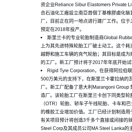
资企业Reliance Sibur Elastomers Priv
合石油化工廠設立南亞首個丁基橡膠鹵化裝
厂，目前正在同一地点进行建厂工作。位于J
预定在2018年投产。
斯里兰卡的专业轮胎制造商Global Rubber
上为其先进特殊轮胎工厂破土动工。这个耗
越野和施工车辆的充气轮胎；其目标是成为
的工厂。新工厂预计将于2017年年底开始
Rigid Tyre Corporation，在获得阿
500万美元的支持下，在斯里兰卡霍拉纳的
厂。新工厂配备了意大利Marangoni G
造厂。该轮胎工厂在斯里兰卡创下同类型轮
（OTR）轮胎、轿车子午线轮胎、卡车和
的橡胶工业增加价值。工厂已经计划制造用
有关项目预计将创造3千多个直接或间接的就业机会
Steel Corp及其成员公司MA Steel 