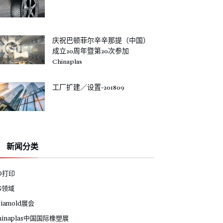
庆祝巴顿菲尔辛辛那提（中国）
成立20周年暨第20次参加
Chinaplas
工厂扩建／设置-201809
新闻分类
D打印
G领域
siamold展会
hinaplas中国国际橡塑展