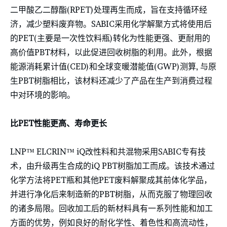
二甲酸乙二醇酯(RPET)处理再生而成，旨在支持循环经
济，减少塑料废弃物。SABIC采用化学解聚方式将使用后
的PET(主要是一次性饮料瓶)转化为性能更强、更耐用的
高价值PBT材料，以此促进回收树脂的利用。此外，根据
能源消耗累计值(CED)和全球变暖潜能值(GWP)测算, 与原
生PBT树脂相比，该材料还减少了产品在生产到消费过程
中对环境的影响。
比PET性能更高、寿命更长
LNP™ ELCRIN™ iQ改性料和共混物采用SABIC专有技
术，由升级再生合成的iQ PBT树脂加工而成。该技术通过
化学方法将PET瓶和其他PET废料解聚成其前体化学品，
并进行净化后来制造新的PBT树脂，从而克服了物理回收
的诸多局限。回收加工后的新材料具有一系列性能和加工
方面的优势，例如良好的耐化学性、着色性和高流动性，