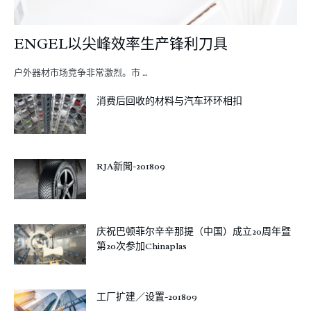
ENGEL以尖峰效率生产锋利刀具
户外器材市场竞争非常激烈。市 …
消费后回收的材料与汽车环环相扣
RJA新聞-201809
庆祝巴顿菲尔辛辛那提（中国）成立20周年暨
第20次参加Chinaplas
工厂扩建／设置-201809