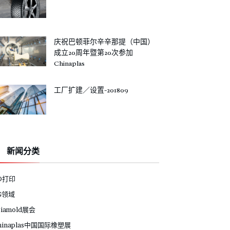
庆祝巴顿菲尔辛辛那提（中国）
成立20周年暨第20次参加
Chinaplas
工厂扩建／设置-201809
新闻分类
D打印
G领域
siamold展会
hinaplas中国国际橡塑展