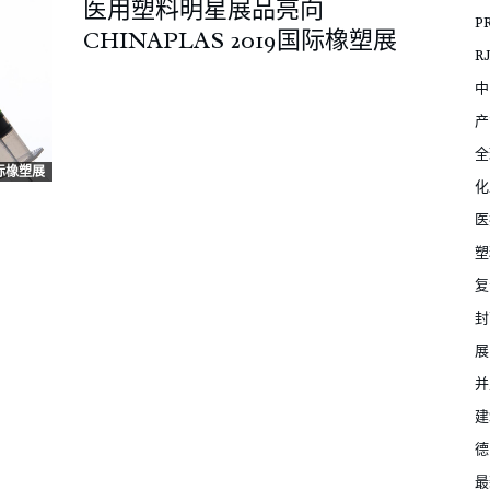
医用塑料明星展品亮向
P
CHINAPLAS 2019国际橡塑展
R
中
产
全
国际橡塑展
化
医
塑
复
封
展
并
建
德
最