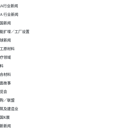
RA行业新闻
JA 行业新闻
国新闻
能扩增／工厂设置
球新闻
工原材料
疗领域
料
合材料
面故事
览会
购／联盟
筑及建造业
国K展
新新闻