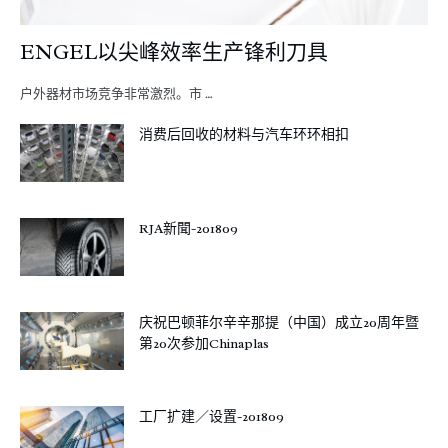
ENGEL以尖峰效率生产锋利刀具
户外器材市场竞争非常激烈。市 …
消费后回收的材料与汽车环环相扣
RJA新聞-201809
庆祝巴顿菲尔辛辛那提（中国）成立20周年暨
第20次参加Chinaplas
工厂扩建／设置-201809