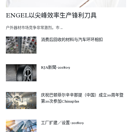
ENGEL以尖峰效率生产锋利刀具
户外器材市场竞争非常激烈。市 …
消费后回收的材料与汽车环环相扣
RJA新聞-201809
庆祝巴顿菲尔辛辛那提（中国）成立20周年暨
第20次参加Chinaplas
工厂扩建／设置-201809