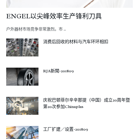
ENGEL以尖峰效率生产锋利刀具
户外器材市场竞争非常激烈。市 …
消费后回收的材料与汽车环环相扣
RJA新聞-201809
庆祝巴顿菲尔辛辛那提（中国）成立20周年暨
第20次参加Chinaplas
工厂扩建／设置-201809