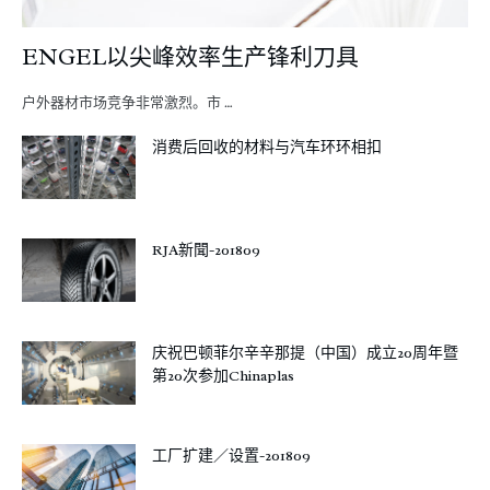
ENGEL以尖峰效率生产锋利刀具
户外器材市场竞争非常激烈。市 …
消费后回收的材料与汽车环环相扣
RJA新聞-201809
庆祝巴顿菲尔辛辛那提（中国）成立20周年暨
第20次参加Chinaplas
工厂扩建／设置-201809