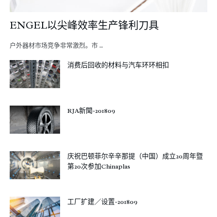
ENGEL以尖峰效率生产锋利刀具
户外器材市场竞争非常激烈。市 …
消费后回收的材料与汽车环环相扣
RJA新聞-201809
庆祝巴顿菲尔辛辛那提（中国）成立20周年暨
第20次参加Chinaplas
工厂扩建／设置-201809