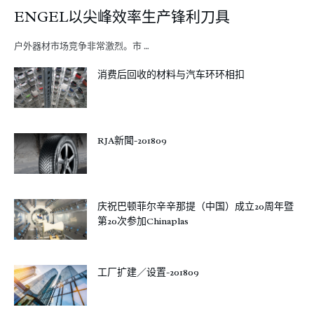
ENGEL以尖峰效率生产锋利刀具
户外器材市场竞争非常激烈。市 …
消费后回收的材料与汽车环环相扣
RJA新聞-201809
庆祝巴顿菲尔辛辛那提（中国）成立20周年暨
第20次参加Chinaplas
工厂扩建／设置-201809