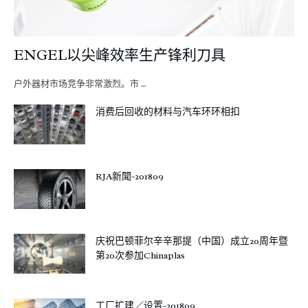
ENGEL以尖峰效率生产锋利刀具
户外器材市场竞争非常激烈。市 …
消费后回收的材料与汽车环环相扣
RJA新聞-201809
庆祝巴顿菲尔辛辛那提（中国）成立20周年暨
第20次参加Chinaplas
工厂扩建／设置-201809