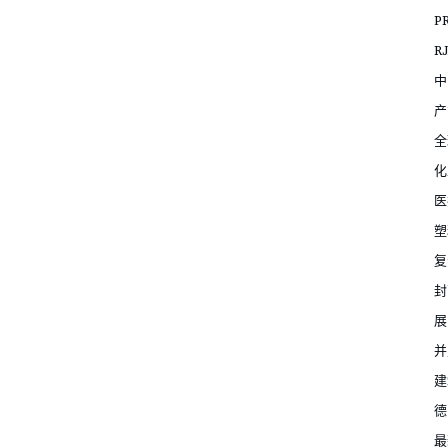
P
R
中
产
全
化
医
塑
复
封
展
并
建
德
最