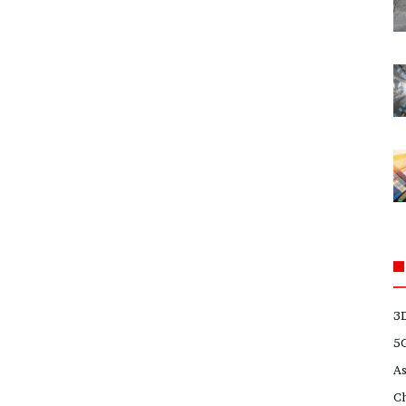
3
5
A
C