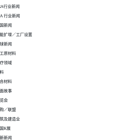
RA行业新闻
JA 行业新闻
国新闻
能扩增／工厂设置
球新闻
工原材料
疗领域
料
合材料
面故事
览会
购／联盟
筑及建造业
国K展
新新闻