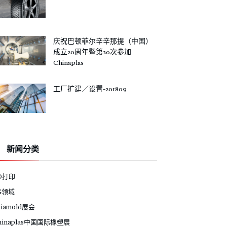
庆祝巴顿菲尔辛辛那提（中国）
成立20周年暨第20次参加
Chinaplas
工厂扩建／设置-201809
新闻分类
D打印
G领域
siamold展会
hinaplas中国国际橡塑展