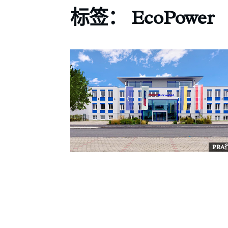
标签：
EcoPower
PR