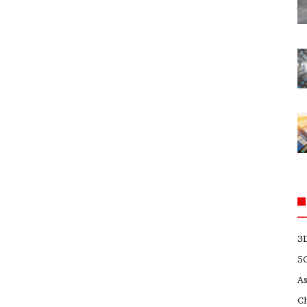
3
5
A
C