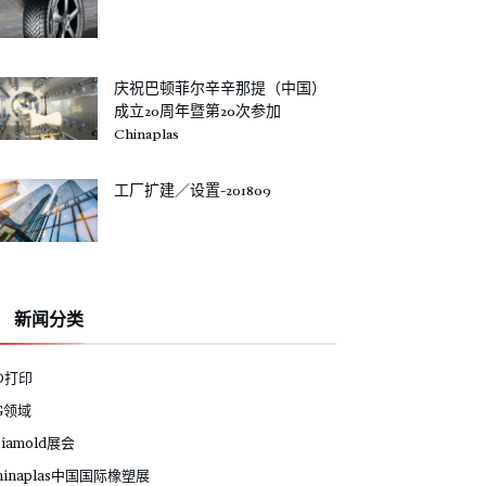
庆祝巴顿菲尔辛辛那提（中国）
成立20周年暨第20次参加
Chinaplas
工厂扩建／设置-201809
新闻分类
D打印
G领域
siamold展会
hinaplas中国国际橡塑展