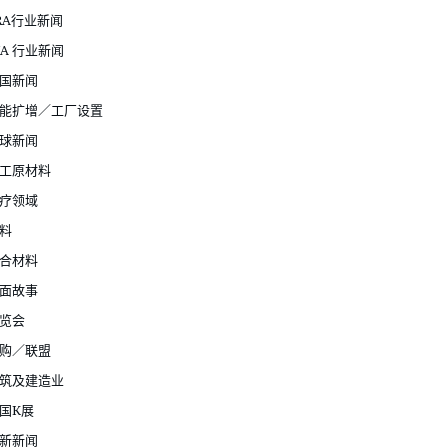
RA行业新闻
JA 行业新闻
国新闻
能扩增／工厂设置
球新闻
工原材料
疗领域
料
合材料
面故事
览会
购／联盟
筑及建造业
国K展
新新闻