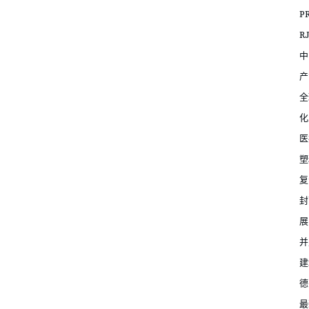
P
R
中
产
全
化
医
塑
复
封
展
并
建
德
最