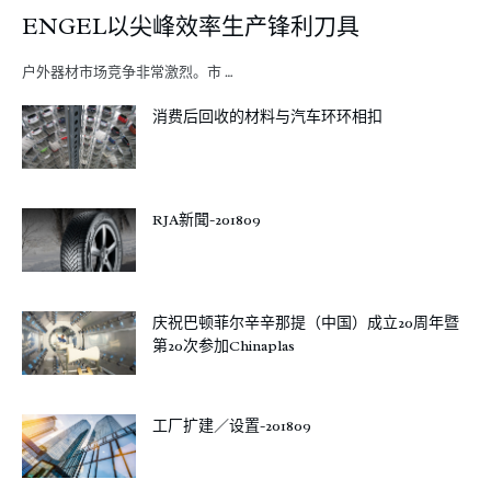
ENGEL以尖峰效率生产锋利刀具
户外器材市场竞争非常激烈。市 …
消费后回收的材料与汽车环环相扣
RJA新聞-201809
庆祝巴顿菲尔辛辛那提（中国）成立20周年暨
第20次参加Chinaplas
工厂扩建／设置-201809