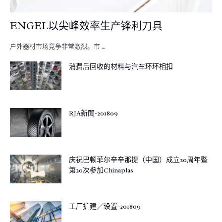
ENGEL以尖峰效率生产锋利刀具
户外器材市场竞争非常激烈。市 …
消费后回收的材料与汽车环环相扣
RJA新聞-201809
庆祝巴顿菲尔辛辛那提（中国）成立20周年暨
第20次参加Chinaplas
工厂扩建／设置-201809