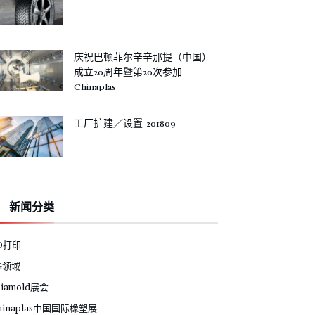
庆祝巴顿菲尔辛辛那提（中国）
成立20周年暨第20次参加
Chinaplas
工厂扩建／设置-201809
新闻分类
D打印
G领域
siamold展会
hinaplas中国国际橡塑展