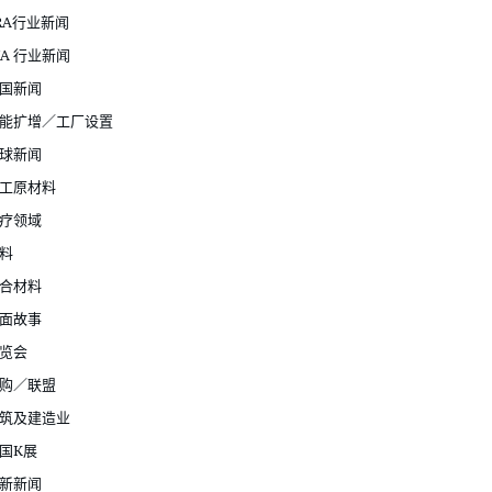
RA行业新闻
JA 行业新闻
国新闻
能扩增／工厂设置
球新闻
工原材料
疗领域
料
合材料
面故事
览会
购／联盟
筑及建造业
国K展
新新闻