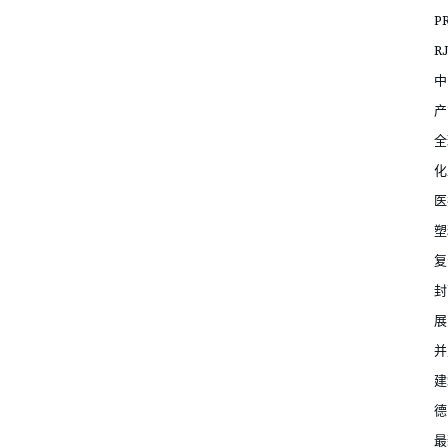
P
R
中
产
全
化
医
塑
复
封
展
并
建
德
最