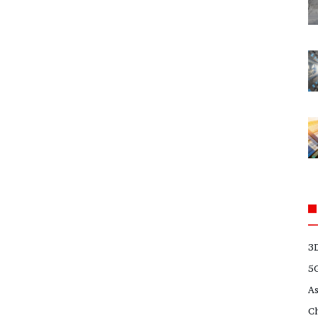
3
5
A
C