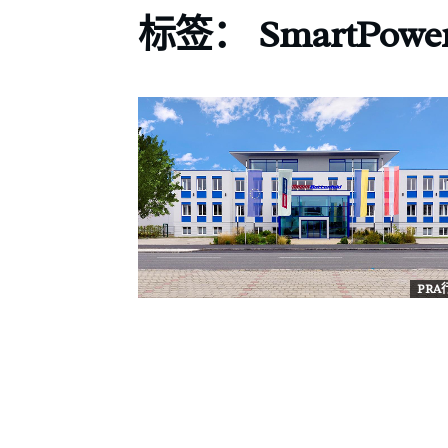
标签：
SmartPowe
PR