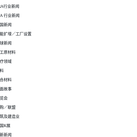
RA行业新闻
JA 行业新闻
国新闻
能扩增／工厂设置
球新闻
工原材料
疗领域
料
合材料
面故事
览会
购／联盟
筑及建造业
国K展
新新闻