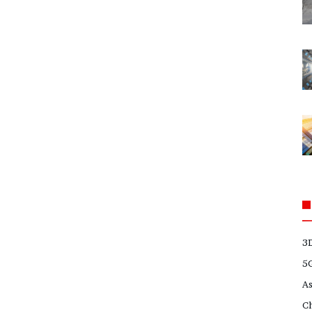
3
5
A
C