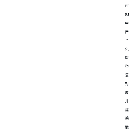
P
R
中
产
全
化
医
塑
复
封
展
并
建
德
最