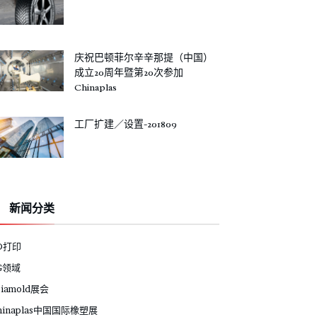
庆祝巴顿菲尔辛辛那提（中国）
成立20周年暨第20次参加
Chinaplas
工厂扩建／设置-201809
新闻分类
D打印
G领域
siamold展会
hinaplas中国国际橡塑展