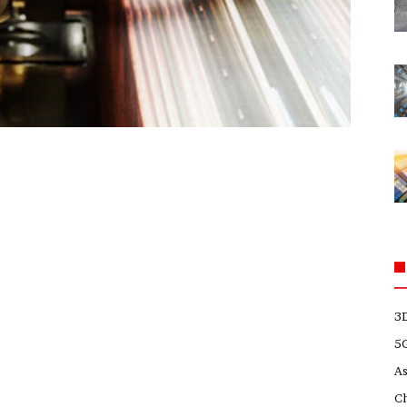
3
5
A
C