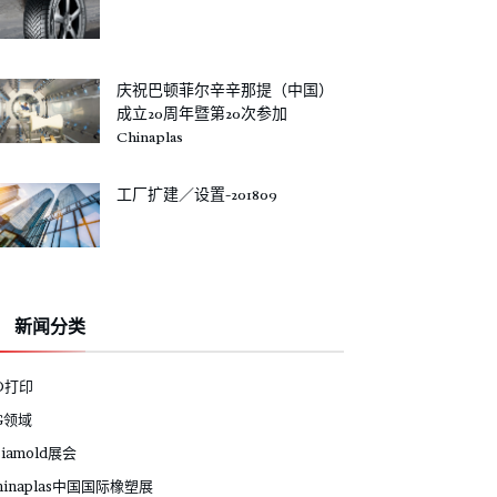
庆祝巴顿菲尔辛辛那提（中国）
成立20周年暨第20次参加
Chinaplas
工厂扩建／设置-201809
新闻分类
D打印
G领域
siamold展会
hinaplas中国国际橡塑展