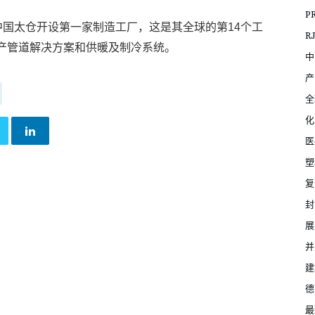
P
中国太仓开设第一家制造工厂，这是其全球的第14个工
R
产管道解决方案和供暖及制冷系统。
中
产
全
化
医
塑
复
封
展
并
建
德
最