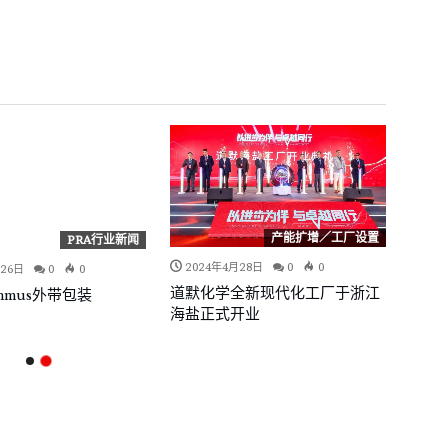
产能扩增／工厂设置
PRA行业新闻
2024年4月28日
0
0
月26日
0
0
道默化学全新现代化工厂于浙江
Hummus外带包装
海盐正式开业