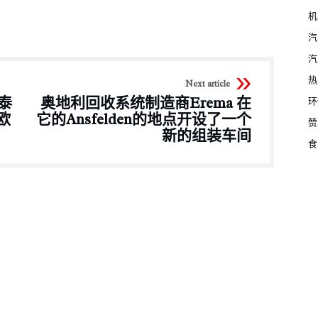
机
汽
汽
热
Next article
在泰
奥地利回收系统制造商Erema 在
环
欧
它的Ansfelden的地点开设了一个
赞
新的组装车间
食