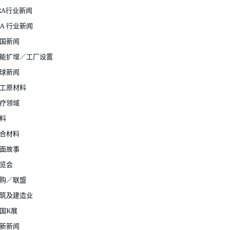
RA行业新闻
JA 行业新闻
国新闻
能扩增／工厂设置
球新闻
工原材料
疗领域
料
合材料
面故事
览会
购／联盟
筑及建造业
国K展
新新闻